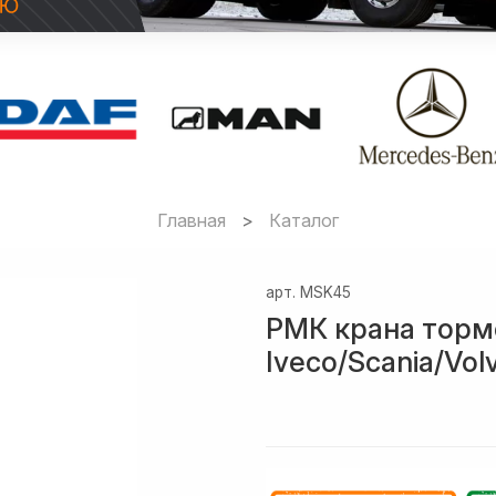
Главная
Каталог
арт.
MSK45
РМК крана торм
Iveco/Scania/Vol