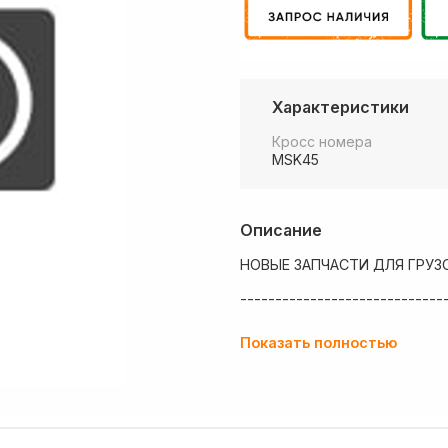
Характеристики
Кросс номера
MSK45
Описание
НОВЫЕ ЗАПЧАСТИ ДЛЯ ГРУЗ
-----------------------------
💶 Низкие цены
Показать полностью
✔ Оплата нал/безнал с НДС
🚚 Работаем с регионами
🏢 Собственный большой скл