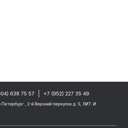
собые условия!
 РФ, Беларуси и стран СНГ
-------
GM/F2000/F90
CF 106XF
UM KERAX
904) 638 75 57
+7 (952) 227 35 49
star/Eurotech
тего
-Петербург , 2-й Верхний переулок д. 5, ЛИТ. И
ми SAF/ROR/BPW
-------