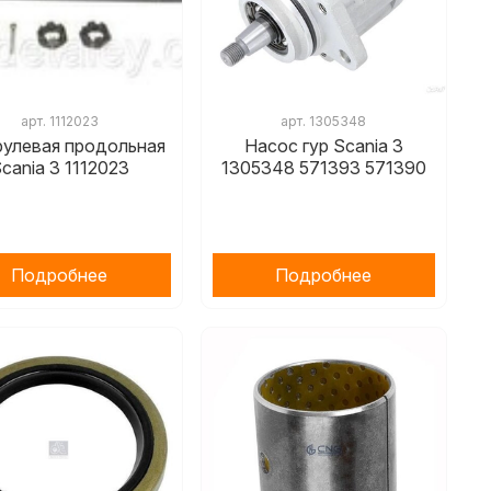
арт.
1112023
арт.
1305348
рулевая продольная
Насос гур Scania 3
cania 3 1112023
1305348 571393 571390
Подробнее
Подробнее