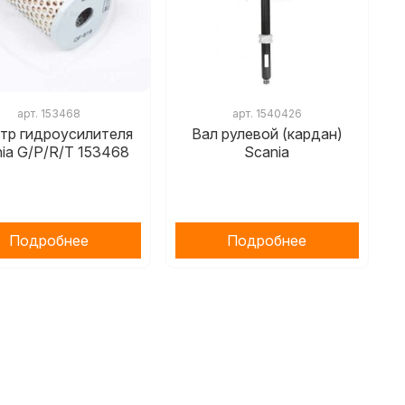
арт.
153468
арт.
1540426
тр гидроусилителя
Вал рулевой (кардан)
ia G/P/R/T 153468
Scania
Подробнее
Подробнее