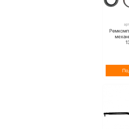
ар
Ремкомп
механ
1
По