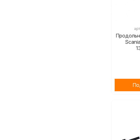
ар
Продольна
Scani
1
По