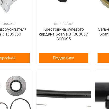
т.
1305350
арт.
1308057
идроусилителя
Крестовина рулевого
Сальн
a 3 1305350
кардана Scania 3 1308057
Scan
390095
дробнее
Подробнее