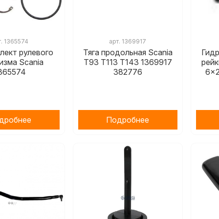
т.
1365574
арт.
1369917
лект рулевого
Тяга продольная Scania
Гид
изма Scania
T93 T113 T143 1369917
рейк
365574
382776
6x
дробнее
Подробнее