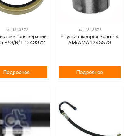
арт.
1343372
арт.
1343373
ик шкворня верхний
Втулка шкворня Scania 4
ia P/G/R/T 1343372
AM/AMA 1343373
Подробнее
Подробнее