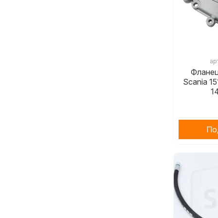
ар
Фланец
Scania 1
1
По