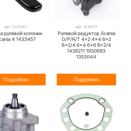
арт.
1433457
арт.
1438211
а рулевой колонки
Рулевой редуктор Scania
cania 4 1433457
G/P/R/T 4x2 4x4 6x2
6x2/4 6x4 6x6 8x2/4
1438211 1930693
1353044
Подробнее
Подробнее