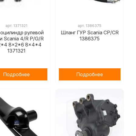
арт.
1371321
арт.
1386375
роцилиндр рулевой
Шланг ГУР Scania CP/CR
и Scania 4/R P/G/R
1386375
2*4 8x2*6 8x4*4
1371321
Подробнее
Подробнее