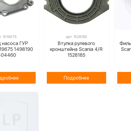
т.
1519675
арт.
1528185
 насоса ГУР
Втулка рулевого
Филь
519675 1498190
кронштейна Scania 4/R
Scan
404460
1528185
дробнее
Подробнее