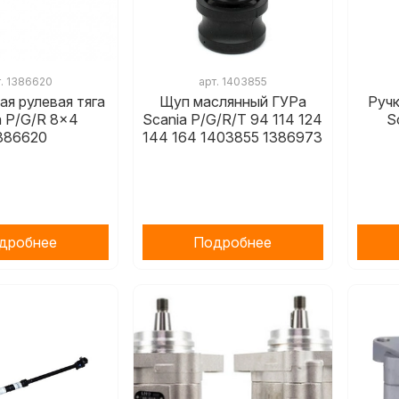
т.
1386620
арт.
1403855
я рулевая тяга
Щуп маслянный ГУРа
Ручк
a P/G/R 8x4
Scania P/G/R/T 94 114 124
S
386620
144 164 1403855 1386973
дробнее
Подробнее