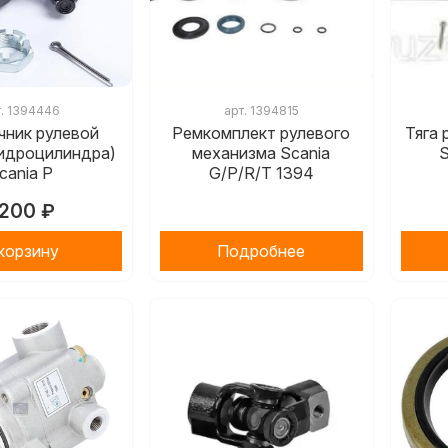
т.
1394446
арт.
1394815
чник рулевой
Ремкомплект рулевого
Тяга 
гидроцилиндра)
механизма Scania
S
cania P
G/P/R/T 1394
200 ₽
корзину
Подробнее