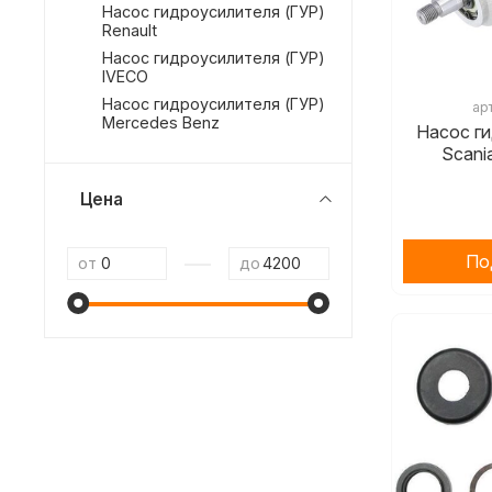
Насос гидроусилителя (ГУР)
Renault
Насос гидроусилителя (ГУР)
IVECO
Насос гидроусилителя (ГУР)
ар
Mercedes Benz
Насос г
Scani
Цена
—
По
от
до