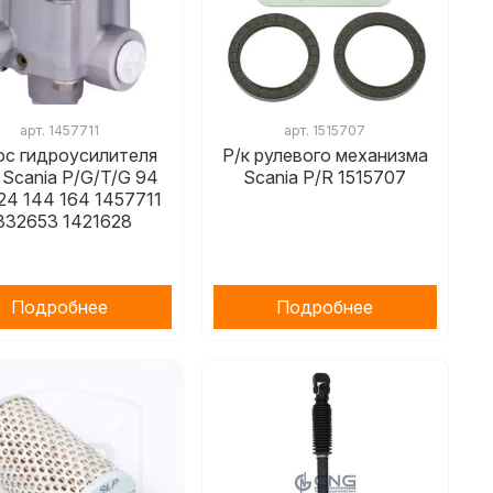
арт.
1457711
арт.
1515707
ос гидроусилителя
Р/к рулевого механизма
 Scania P/G/T/G 94
Scania P/R 1515707
124 144 164 1457711
332653 1421628
Подробнее
Подробнее