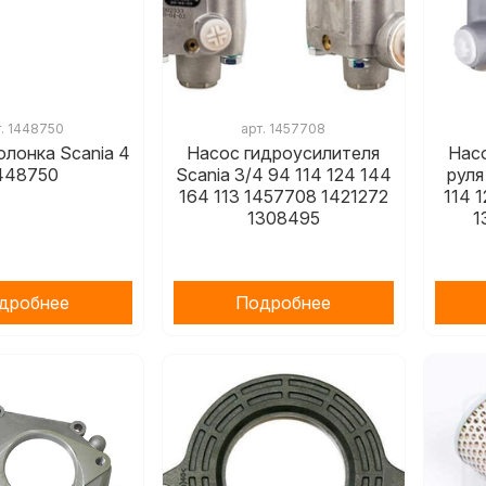
т.
1448750
арт.
1457708
олонка Scania 4
Насос гидроусилителя
Нас
448750
Scania 3/4 94 114 124 144
руля
164 113 1457708 1421272
114 
1308495
1
дробнее
Подробнее