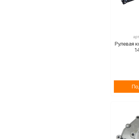
ар
Рулевая к
1
По