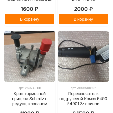
1600 ₽
2000 ₽
В корзину
В корзину
арт.
26024311B
арт.
A606500102
Кран тормозной
Переключатель
прицепа Schmitz с
подрулевой Камаз 5490
редукц. клапаном
54901 3-х пинов