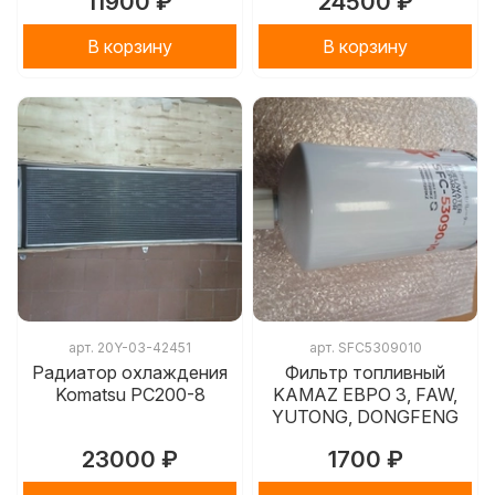
11900 ₽
24500 ₽
В корзину
В корзину
арт.
20Y-03-42451
арт.
SFC5309010
Радиатор охлаждения
Фильтр топливный
Komatsu PC200-8
KAMAZ ЕВРО 3, FAW,
YUTONG, DONGFENG
23000 ₽
1700 ₽