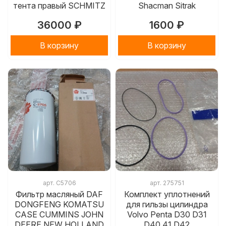
тента правый SCHMITZ
Shacman Sitrak
36000 ₽
1600 ₽
В корзину
В корзину
арт.
C5706
арт.
275751
Фильтр масляный DAF
Комплект уплотнений
DONGFENG KOMATSU
для гильзы цилиндра
CASE CUMMINS JOHN
Volvo Penta D30 D31
DEERE NEW HOLLAND
D40 41 D42