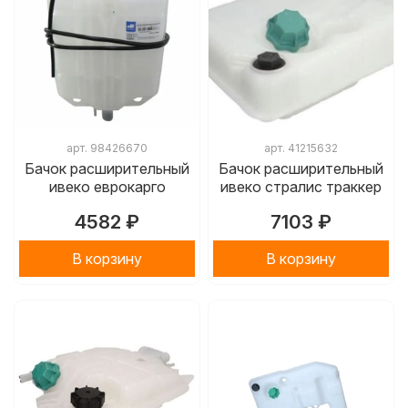
арт.
98426670
арт.
41215632
Бачок расширительный
Бачок расширительный
ивеко еврокарго
ивеко стралис траккер
4582 ₽
7103 ₽
В корзину
В корзину