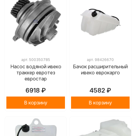
арт.
500350785
арт.
98426670
Насос водяной ивеко
Бачок расширительный
траккер евротез
ивеко еврокарго
евростар
6918 ₽
4582 ₽
В корзину
В корзину