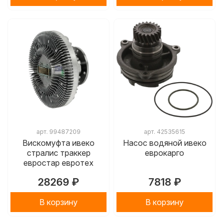
арт.
99487209
арт.
42535615
Вискомуфта ивеко
Насос водяной ивеко
стралис траккер
еврокарго
евростар евротех
28269 ₽
7818 ₽
В корзину
В корзину