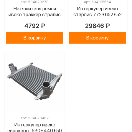
арт.
504029278
арт.
504015564
Натяжитель ремня
Интеркулер ивеко
ивеко траккер стралис
старлис 772*652*52
4792 ₽
29846 ₽
В корзину
В корзину
арт.
504028467
Интеркулер ивеко
еврокарго 530*440*50