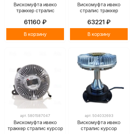
Вискомуфта ивеко
Вискомуфта ивеко
траккер стралис
стралис траккер
61160 ₽
63221 ₽
В корзину
В корзину
арт.
5801587047
арт.
504032693
Вискомуфта ивеко
Вискомуфта ивеко
траккер стралис курсор
стралис курсор