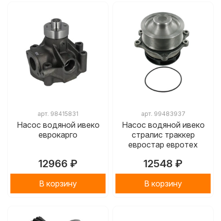
арт.
98415831
арт.
99483937
Насос водяной ивеко
Насос водяной ивеко
еврокарго
стралис траккер
евростар евротех
12966 ₽
12548 ₽
В корзину
В корзину