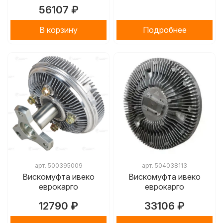
56107 ₽
В корзину
Подробнее
арт.
500395009
арт.
504038113
Вискомуфта ивеко
Вискомуфта ивеко
еврокарго
еврокарго
12790 ₽
33106 ₽