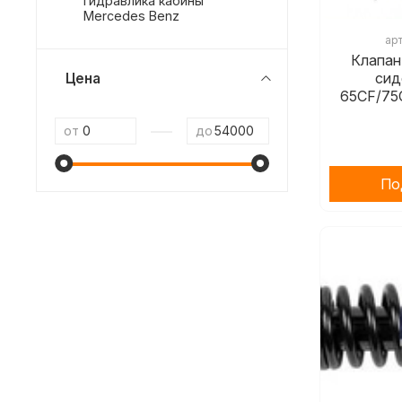
гидравлика кабины
Mercedes Benz
ар
Клапан
сид
Цена
65CF/75
—
от
до
По