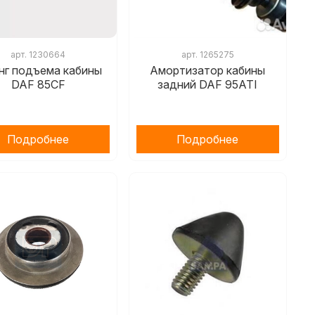
арт.
1230664
арт.
1265275
нг подъема кабины
Амортизатор кабины
DAF 85CF
задний DAF 95ATI
Подробнее
Подробнее