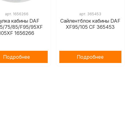
арт.
1656266
арт.
365453
улка кабины DAF
Сайлентблок кабины DAF
5/75/85/F95/95XF
XF95/105 CF 365453
105XF 1656266
Подробнее
Подробнее