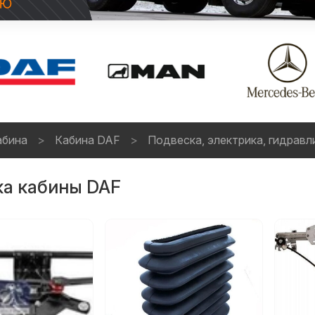
абина
Кабина DAF
Подвеска, электрика, гидравл
ка кабины DAF