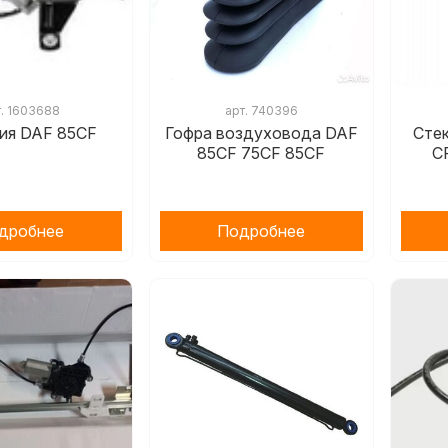
т.
1603688
арт.
740396
ия DAF 85CF
Гофра воздуховода DAF
Сте
85CF 75CF 85CF
C
дробнее
Подробнее