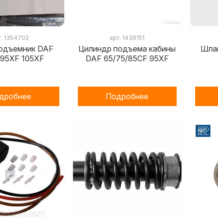
т.
1354702
арт.
1439151
одъемник DAF
Цилиндр подъема кабины
Шла
 95XF 105XF
DAF 65/75/85CF 95XF
дробнее
Подробнее