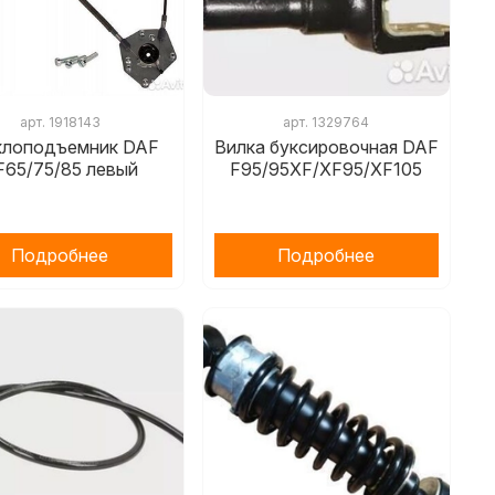
арт.
1918143
арт.
1329764
клоподъемник DAF
Вилка буксировочная DAF
F65/75/85 левый
F95/95XF/XF95/XF105
Подробнее
Подробнее