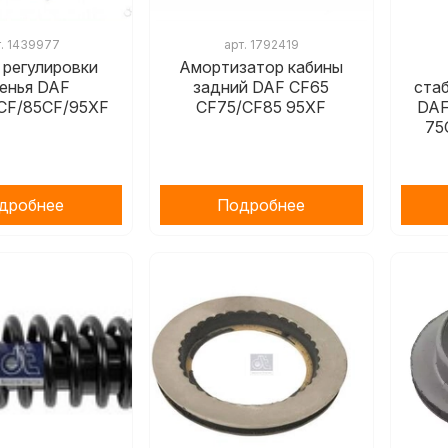
т.
1439977
арт.
1792419
 регулировки
Амортизатор кабины
енья DAF
задний DAF CF65
ста
CF/85CF/95XF
CF75/CF85 95XF
DAF
75
дробнее
Подробнее