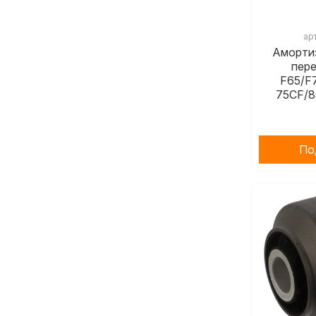
ар
Аморти
пер
F65/F
75CF/8
По