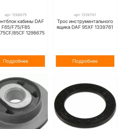
арт.
1298675
арт.
1339761
ентблок кабины DAF
Трос инструментального
F65/F75/F85
ящика DAF 95XF 1339761
75CF/85CF 1298675
Подробнее
Подробнее