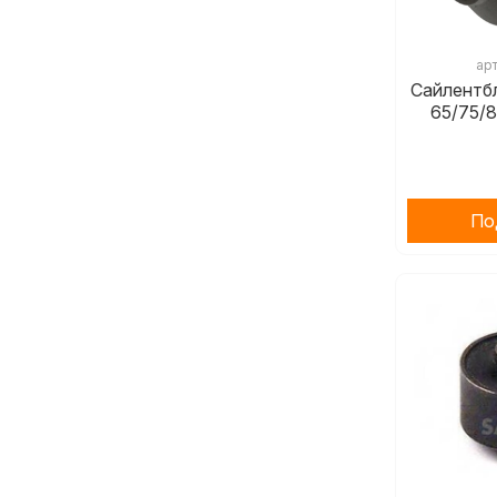
ар
Сайлентб
65/75/
По