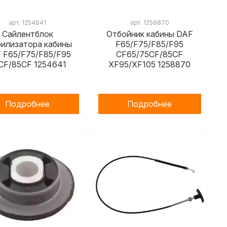
арт.
1254641
арт.
1258870
Сайлентблок
Отбойник кабины DAF
билизатора кабины
F65/F75/F85/F95
 F65/F75/F85/F95
CF65/75CF/85CF
CF/85CF 1254641
XF95/XF105 1258870
Подробнее
Подробнее