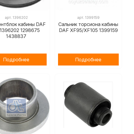
арт.
1396202
арт.
1399159
ентблок кабины DAF
Сальник торсиона кабины
 1396202 1298675
DAF XF95/XF105 1399159
1438837
Подробнее
Подробнее