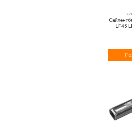
ар
Сайлентб
LF45 L
По