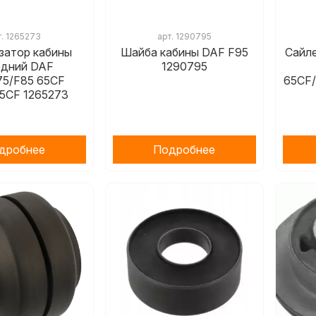
т.
1265273
арт.
1290795
затор кабины
Шайба кабины DAF F95
Сайл
едний DAF
1290795
75/F85 65CF
65CF/
5CF 1265273
дробнее
Подробнее