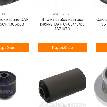
т.
1366868
арт.
1371070
лок кабины DAF
Втулка стабилизатора
Сайл
85CF 1366868
кабины DAF CF65/75/85
95
1371070
дробнее
Подробнее