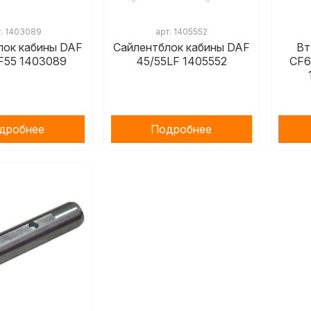
т.
1403089
арт.
1405552
лок кабины DAF
Сайлентблок кабины DAF
Вт
F55 1403089
45/55LF 1405552
СF6
дробнее
Подробнее