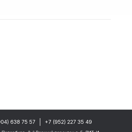
собые условия!
 РФ, Беларуси и стран СНГ
-------
GM/F2000/F90
CF 106XF
UM KERAX
star/Eurotech
тего
ми SAF/ROR/BPW
904) 638 75 57
+7 (952) 227 35 49
-------