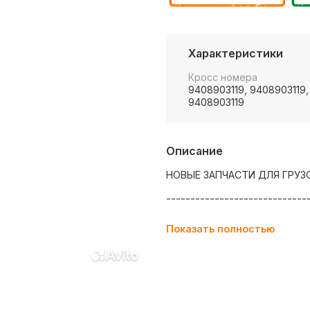
Характеристики
Кросс номера
9408903119, 9408903119,
9408903119
Описание
НОВЫЕ ЗАПЧАСТИ ДЛЯ ГРУЗ
-----------------------------
💶 Низкие цены
Показать полностью
✔ Оплата нал/безнал с НДС
🚚 Работаем с регионами
🏢 Собственный большой скл