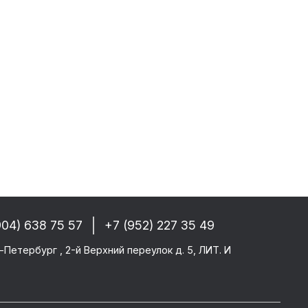
собые условия!
 РФ, Беларуси и стран СНГ
-------
GM/F2000/F90
CF 106XF
UM KERAX
904) 638 75 57
+7 (952) 227 35 49
star/Eurotech
тего
-Петербург , 2-й Верхний переулок д. 5, ЛИТ. И
ми SAF/ROR/BPW
-------