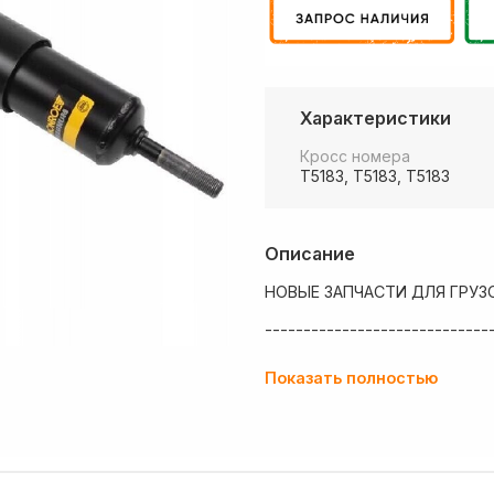
Характеристики
Кросс номера
T5183, T5183, T5183
Описание
НОВЫЕ ЗАПЧАСТИ ДЛЯ ГРУЗ
-----------------------------
💶 Низкие цены
Показать полностью
✔ Оплата нал/безнал с НДС
🚚 Работаем с регионами
🏢 Собственный большой скл