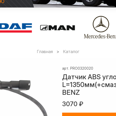
Главная
Каталог
арт.
PRO0320020
Датчик ABS угл
L=1350мм(+смаз
BENZ
3070 ₽