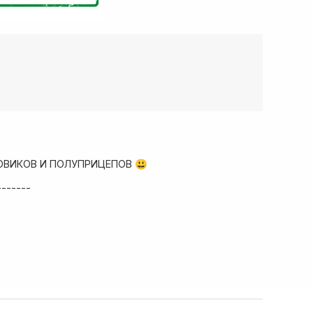
ОВИКОВ И ПОЛУПРИЦЕПОВ 😃
-------
ад запчастей
собые условия!