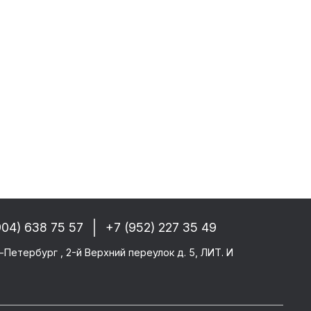
 РФ, Беларуси и стран СНГ
-------
GM/F2000/F90
CF 106XF
UM KERAX
star/Eurotech
904) 638 75 57
+7 (952) 227 35 49
тего
-Петербург , 2-й Верхний переулок д. 5, ЛИТ. И
ми SAF/ROR/BPW
-------
те