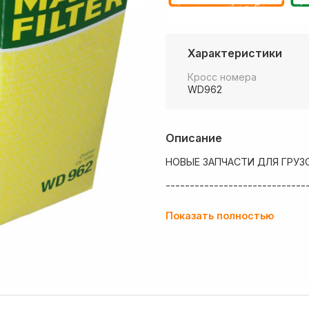
Характеристики
Кросс номера
WD962
Описание
НОВЫЕ ЗАПЧАСТИ ДЛЯ ГРУЗ
-----------------------------
💶 Низкие цены
Показать полностью
✔ Оплата нал/безнал с НДС
🚚 Работаем с регионами
🏢 Собственный большой скл
💰 Оптовым покупателям - о