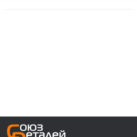
------------------------------------
👉 В наличии запчасти:
⚙️ VOLVO F/FH/FM/FL/FE/FMX
⚙️ MAN 3/4/5/6 ser
⚙️ MAN TGA/TGS/TGX/TGL/TGM/F2000/F90
⚙️ DAF 95/105XF 45/55LF 85CF 106XF
⚙️ RENAULT PREMIUM MAGNUM KERAX
⚙️ IVECO Trakker/Stralis/Eurostar/Eurotech
⚙️ Мерседес актрос аксор атего
⚙️ Для полуприцепов с осями SAF/ROR/BPW
------------------------------------
👉 Звоните, пишите, уточняйте