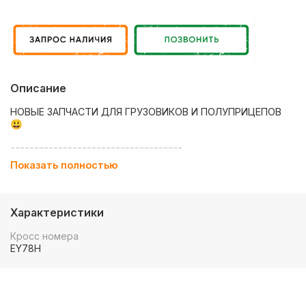
Описание
НОВЫЕ ЗАПЧАСТИ ДЛЯ ГРУЗОВИКОВ И ПОЛУПРИЦЕПОВ
😃
------------------------------------
Показать полностью
💶 Низкие цены
✔ Оплата нал/безнал с НДС
Характеристики
🚚 Работаем с регионами
Кросс номера
🏢 Собственный большой склад запчастей
EY78H
💰 Оптовым покупателям - особые условия!
🚚 Доставка в любой регион РФ, Беларуси и стран СНГ