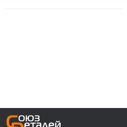
------------------------------------
👉 В наличии запчасти:
⚙️ VOLVO F/FH/FM/FL/FE/FMX
⚙️ MAN 3/4/5/6 ser
⚙️ MAN TGA/TGS/TGX/TGL/TGM/F2000/F90
⚙️ DAF 95/105XF 45/55LF 85CF 106XF
⚙️ RENAULT PREMIUM MAGNUM KERAX
⚙️ IVECO Trakker/Stralis/Eurostar/Eurotech
⚙️ Мерседес актрос аксор атего
⚙️ Для полуприцепов с осями SAF/ROR/BPW
------------------------------------
👉 Звоните, пишите, уточняйте