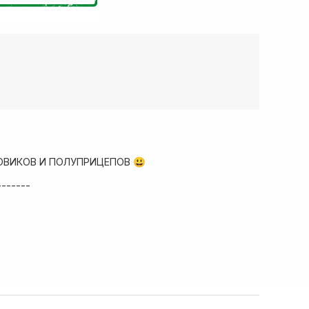
ОВИКОВ И ПОЛУПРИЦЕПОВ 😃
-------
ад запчастей
собые условия!