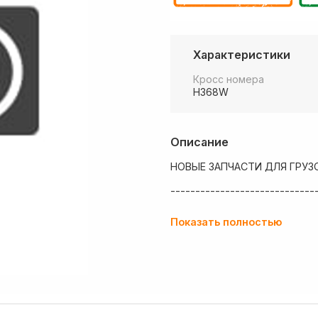
Характеристики
Кросс номера
H368W
Описание
НОВЫЕ ЗАПЧАСТИ ДЛЯ ГРУЗ
-----------------------------
💶 Низкие цены
Показать полностью
✔ Оплата нал/безнал с НДС
🚚 Работаем с регионами
🏢 Собственный большой скл
💰 Оптовым покупателям - о