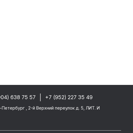
 РФ, Беларуси и стран СНГ
-------
GM/F2000/F90
CF 106XF
UM KERAX
star/Eurotech
904) 638 75 57
+7 (952) 227 35 49
тего
-Петербург , 2-й Верхний переулок д. 5, ЛИТ. И
ми SAF/ROR/BPW
-------
те