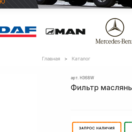
Главная
Каталог
арт.
H368W
Фильтр маслян