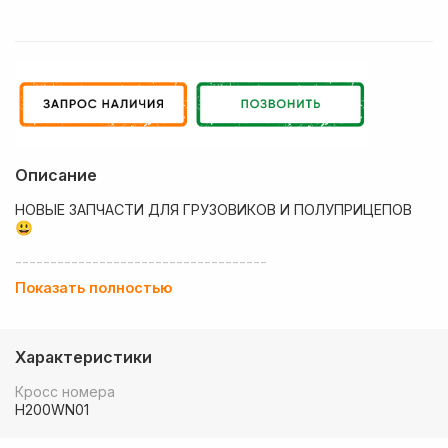
Описание
НОВЫЕ ЗАПЧАСТИ ДЛЯ ГРУЗОВИКОВ И ПОЛУПРИЦЕПОВ
😃
------------------------------------
Показать полностью
💶 Низкие цены
✔ Оплата нал/безнал с НДС
Характеристики
🚚 Работаем с регионами
Кросс номера
🏢 Собственный большой склад запчастей
H200WN01
💰 Оптовым покупателям - особые условия!