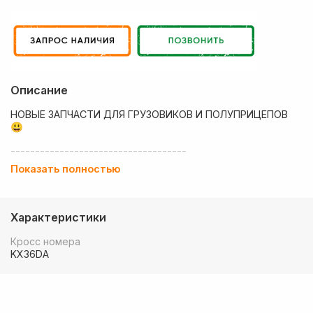
Описание
НОВЫЕ ЗАПЧАСТИ ДЛЯ ГРУЗОВИКОВ И ПОЛУПРИЦЕПОВ
😃
------------------------------------
Показать полностью
💶 Низкие цены
✔ Оплата нал/безнал с НДС
Характеристики
🚚 Работаем с регионами
Кросс номера
🏢 Собственный большой склад запчастей
KX36DA
💰 Оптовым покупателям - особые условия!
🚚 Доставка в любой регион РФ, Беларуси и стран СНГ