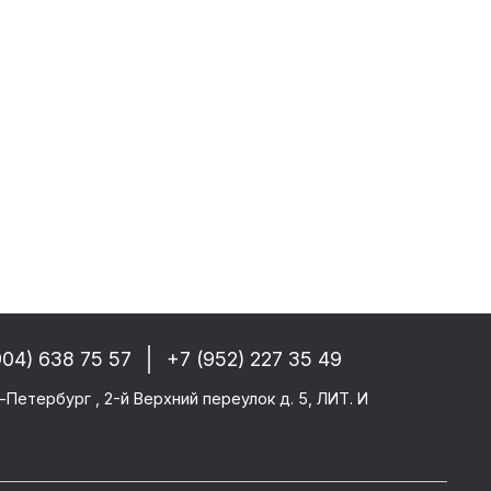
собые условия!
 РФ, Беларуси и стран СНГ
-------
GM/F2000/F90
CF 106XF
UM KERAX
904) 638 75 57
+7 (952) 227 35 49
star/Eurotech
тего
-Петербург , 2-й Верхний переулок д. 5, ЛИТ. И
ми SAF/ROR/BPW
-------