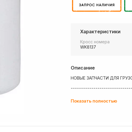
Характеристики
Кросс номера
WK8137
Описание
НОВЫЕ ЗАПЧАСТИ ДЛЯ ГРУЗ
-----------------------------
💶 Низкие цены
Показать полностью
✔ Оплата нал/безнал с НДС
🚚 Работаем с регионами
🏢 Собственный большой скл