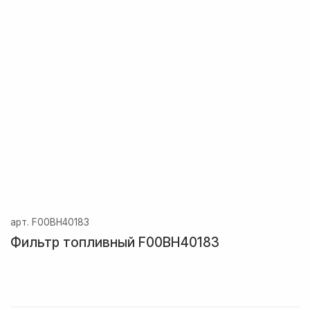
арт.
F00BH40183
Фильтр топливный F00BH40183