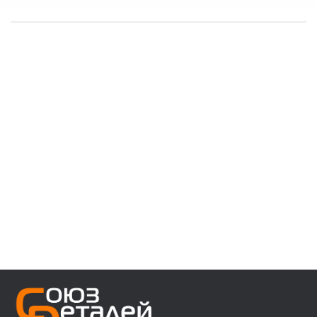
------------------------------------
👉 В наличии запчасти:
⚙️ VOLVO F/FH/FM/FL/FE/FMX
⚙️ MAN 3/4/5/6 ser
⚙️ MAN TGA/TGS/TGX/TGL/TGM/F2000/F90
⚙️ DAF 95/105XF 45/55LF 85CF 106XF
⚙️ RENAULT PREMIUM MAGNUM KERAX
⚙️ IVECO Trakker/Stralis/Eurostar/Eurotech
⚙️ Мерседес актрос аксор атего
⚙️ Для полуприцепов с осями SAF/ROR/BPW
------------------------------------
👉 Звоните, пишите, уточняйте