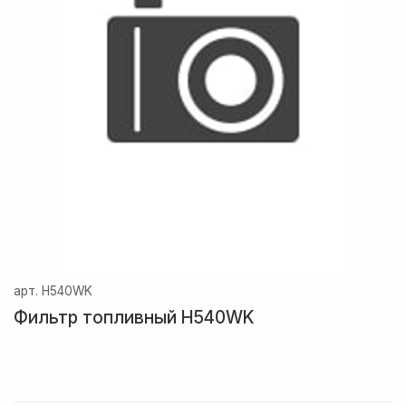
арт.
H540WK
Фильтр топливный H540WK