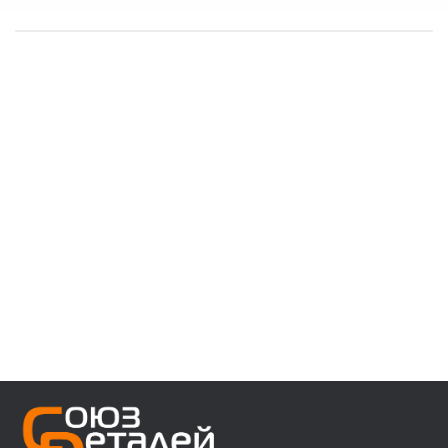
------------------------------------
👉 В наличии запчасти:
⚙️ VOLVO F/FH/FM/FL/FE/FMX
⚙️ MAN 3/4/5/6 ser
⚙️ MAN TGA/TGS/TGX/TGL/TGM/F2000/F90
⚙️ DAF 95/105XF 45/55LF 85CF 106XF
⚙️ RENAULT PREMIUM MAGNUM KERAX
⚙️ IVECO Trakker/Stralis/Eurostar/Eurotech
⚙️ Мерседес актрос аксор атего
⚙️ Для полуприцепов с осями SAF/ROR/BPW
------------------------------------
👉 Звоните, пишите, уточняйте