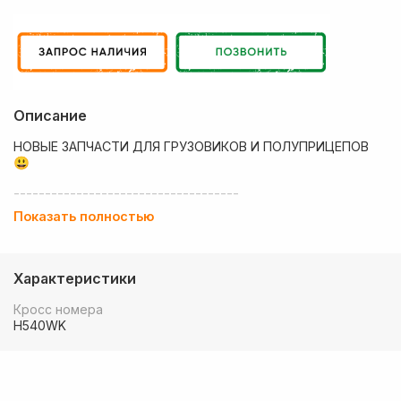
Описание
НОВЫЕ ЗАПЧАСТИ ДЛЯ ГРУЗОВИКОВ И ПОЛУПРИЦЕПОВ
😃
------------------------------------
Показать полностью
💶 Низкие цены
✔ Оплата нал/безнал с НДС
Характеристики
🚚 Работаем с регионами
Кросс номера
🏢 Собственный большой склад запчастей
H540WK
💰 Оптовым покупателям - особые условия!
🚚 Доставка в любой регион РФ, Беларуси и стран СНГ