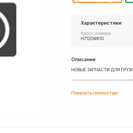
Характеристики
Кросс номера
H7120WK10
Описание
НОВЫЕ ЗАПЧАСТИ ДЛЯ ГРУЗ
-----------------------------
💶 Низкие цены
Показать полностью
✔ Оплата нал/безнал с НДС
🚚 Работаем с регионами
🏢 Собственный большой скл
💰 Оптовым покупателям - о