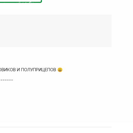
ОВИКОВ И ПОЛУПРИЦЕПОВ 😃
-------
ад запчастей
собые условия!