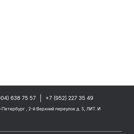
 РФ, Беларуси и стран СНГ
-------
GM/F2000/F90
CF 106XF
UM KERAX
star/Eurotech
904) 638 75 57
+7 (952) 227 35 49
тего
-Петербург , 2-й Верхний переулок д. 5, ЛИТ. И
ми SAF/ROR/BPW
-------
те