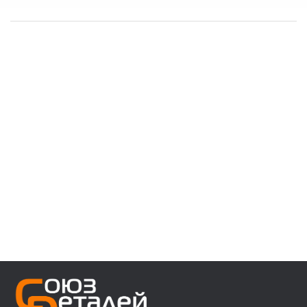
------------------------------------
👉 В наличии запчасти:
⚙️ VOLVO F/FH/FM/FL/FE/FMX
⚙️ MAN 3/4/5/6 ser
⚙️ MAN TGA/TGS/TGX/TGL/TGM/F2000/F90
⚙️ DAF 95/105XF 45/55LF 85CF 106XF
⚙️ RENAULT PREMIUM MAGNUM KERAX
⚙️ IVECO Trakker/Stralis/Eurostar/Eurotech
⚙️ Мерседес актрос аксор атего
⚙️ Для полуприцепов с осями SAF/ROR/BPW
------------------------------------
👉 Звоните, пишите, уточняйте