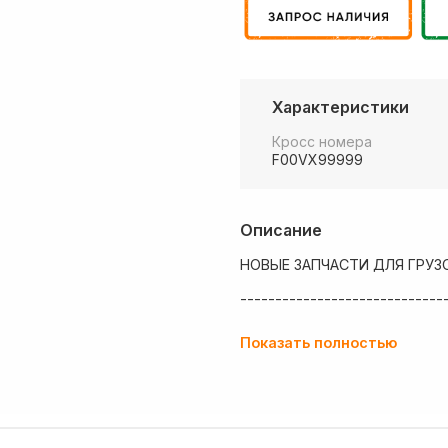
Характеристики
Кросс номера
F00VX99999
Описание
НОВЫЕ ЗАПЧАСТИ ДЛЯ ГРУЗ
-----------------------------
💶 Низкие цены
Показать полностью
✔ Оплата нал/безнал с НДС
🚚 Работаем с регионами
🏢 Собственный большой скл