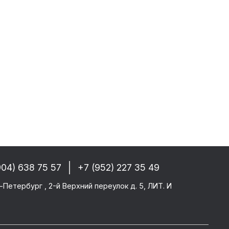
собые условия!
 РФ, Беларуси и стран СНГ
-------
GM/F2000/F90
CF 106XF
UM KERAX
904) 638 75 57
+7 (952) 227 35 49
star/Eurotech
тего
-Петербург , 2-й Верхний переулок д. 5, ЛИТ. И
ми SAF/ROR/BPW
-------