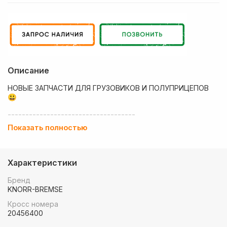
Описание
НОВЫЕ ЗАПЧАСТИ ДЛЯ ГРУЗОВИКОВ И ПОЛУПРИЦЕПОВ
😃
------------------------------------
Показать полностью
💶 Низкие цены
✔ Оплата нал/безнал с НДС
Характеристики
🚚 Работаем с регионами
Бренд
🏢 Собственный большой склад запчастей
KNORR-BREMSE
💰 Оптовым покупателям - особые условия!
Кросс номера
20456400
🚚 Доставка в любой регион РФ, Беларуси и стран СНГ