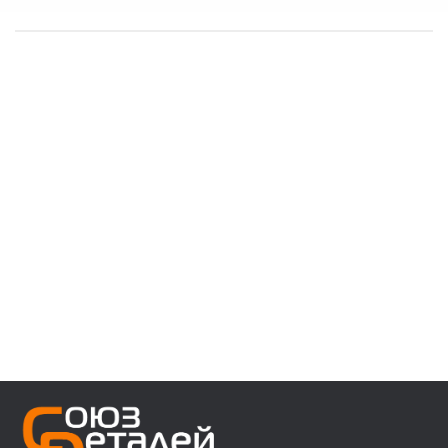
------------------------------------
👉 В наличии запчасти:
⚙️ VOLVO F/FH/FM/FL/FE/FMX
⚙️ MAN 3/4/5/6 ser
⚙️ MAN TGA/TGS/TGX/TGL/TGM/F2000/F90
⚙️ DAF 95/105XF 45/55LF 85CF 106XF
⚙️ RENAULT PREMIUM MAGNUM KERAX
⚙️ IVECO Trakker/Stralis/Eurostar/Eurotech
⚙️ Мерседес актрос аксор атего
⚙️ Для полуприцепов с осями SAF/ROR/BPW
------------------------------------
👉 Звоните, пишите, уточняйте