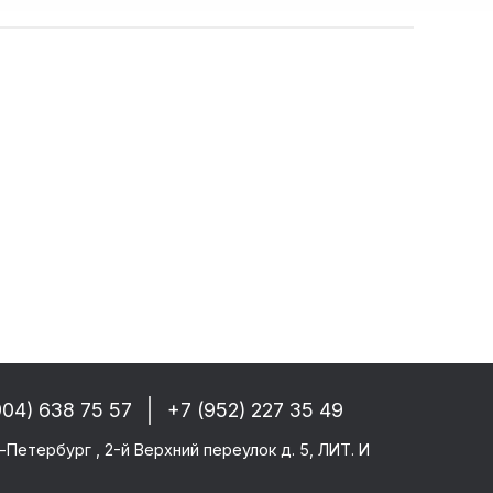
ад запчастей
собые условия!
 РФ, Беларуси и стран СНГ
-------
GM/F2000/F90
CF 106XF
UM KERAX
904) 638 75 57
+7 (952) 227 35 49
star/Eurotech
тего
-Петербург , 2-й Верхний переулок д. 5, ЛИТ. И
ми SAF/ROR/BPW