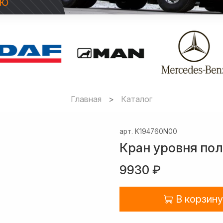
Главная
Каталог
арт.
K194760N00
Кран уровня по
9930 ₽
В корзину