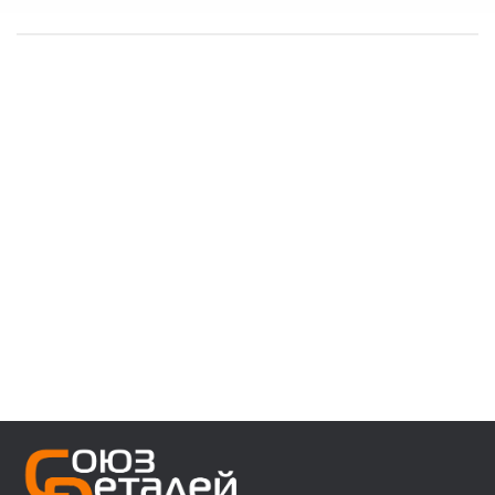
------------------------------------
👉 В наличии запчасти:
⚙️ VOLVO F/FH/FM/FL/FE/FMX
⚙️ MAN 3/4/5/6 ser
⚙️ MAN TGA/TGS/TGX/TGL/TGM/F2000/F90
⚙️ DAF 95/105XF 45/55LF 85CF 106XF
⚙️ RENAULT PREMIUM MAGNUM KERAX
⚙️ IVECO Trakker/Stralis/Eurostar/Eurotech
⚙️ Мерседес актрос аксор атего
⚙️ Для полуприцепов с осями SAF/ROR/BPW
------------------------------------
👉 Звоните, пишите, уточняйте