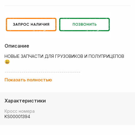
Описание
НОВЫЕ ЗАПЧАСТИ ДЛЯ ГРУЗОВИКОВ И ПОЛУПРИЦЕПОВ
😃
------------------------------------
Показать полностью
💶 Низкие цены
✔ Оплата нал/безнал с НДС
Характеристики
🚚 Работаем с регионами
Кросс номера
🏢 Собственный большой склад запчастей
KS00001394
💰 Оптовым покупателям - особые условия!
🚚 Доставка в любой регион РФ, Беларуси и стран СНГ