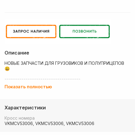
Описание
НОВЫЕ ЗАПЧАСТИ ДЛЯ ГРУЗОВИКОВ И ПОЛУПРИЦЕПОВ
😃
------------------------------------
Показать полностью
💶 Низкие цены
✔ Оплата нал/безнал с НДС
Характеристики
🚚 Работаем с регионами
Кросс номера
🏢 Собственный большой склад запчастей
VKMCV53006, VKMCV53006, VKMCV53006
💰 Оптовым покупателям - особые условия!