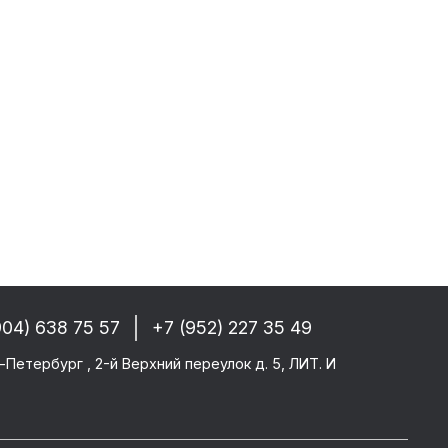
 РФ, Беларуси и стран СНГ
-------
GM/F2000/F90
CF 106XF
UM KERAX
star/Eurotech
904) 638 75 57
+7 (952) 227 35 49
тего
-Петербург , 2-й Верхний переулок д. 5, ЛИТ. И
ми SAF/ROR/BPW
-------
те