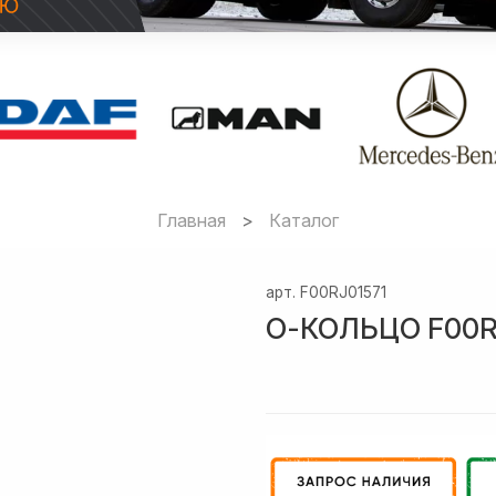
Главная
Каталог
арт.
F00RJ01571
О-КОЛЬЦО F00R