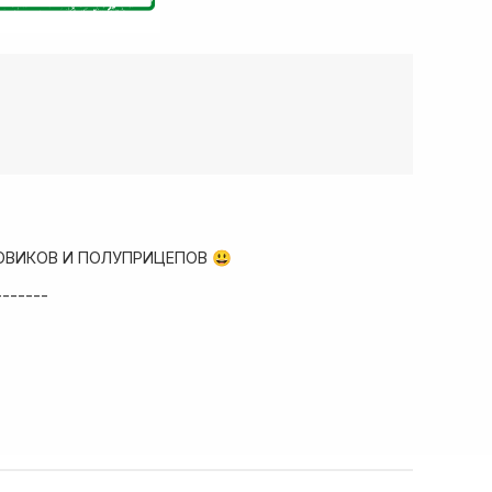
ОВИКОВ И ПОЛУПРИЦЕПОВ 😃
-------
ад запчастей
собые условия!