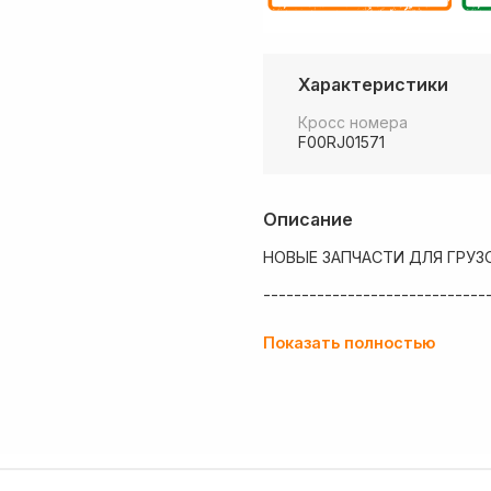
Характеристики
Кросс номера
F00RJ01571
Описание
НОВЫЕ ЗАПЧАСТИ ДЛЯ ГРУЗ
-----------------------------
💶 Низкие цены
Показать полностью
✔ Оплата нал/безнал с НДС
🚚 Работаем с регионами
🏢 Собственный большой скл
💰 Оптовым покупателям - о