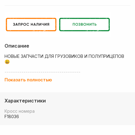
Описание
НОВЫЕ ЗАПЧАСТИ ДЛЯ ГРУЗОВИКОВ И ПОЛУПРИЦЕПОВ
😃
------------------------------------
Показать полностью
💶 Низкие цены
✔ Оплата нал/безнал с НДС
Характеристики
🚚 Работаем с регионами
Кросс номера
🏢 Собственный большой склад запчастей
F18036
💰 Оптовым покупателям - особые условия!
🚚 Доставка в любой регион РФ, Беларуси и стран СНГ