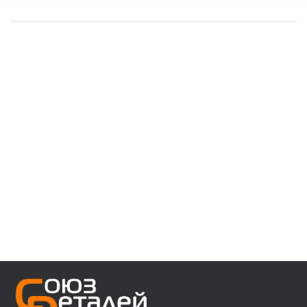
------------------------------------
👉 В наличии запчасти:
⚙️ VOLVO F/FH/FM/FL/FE/FMX
⚙️ MAN 3/4/5/6 ser
⚙️ MAN TGA/TGS/TGX/TGL/TGM/F2000/F90
⚙️ DAF 95/105XF 45/55LF 85CF 106XF
⚙️ RENAULT PREMIUM MAGNUM KERAX
⚙️ IVECO Trakker/Stralis/Eurostar/Eurotech
⚙️ Мерседес актрос аксор атего
⚙️ Для полуприцепов с осями SAF/ROR/BPW
------------------------------------
👉 Звоните, пишите, уточняйте