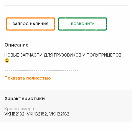
Описание
НОВЫЕ ЗАПЧАСТИ ДЛЯ ГРУЗОВИКОВ И ПОЛУПРИЦЕПОВ
😃
------------------------------------
Показать полностью
💶 Низкие цены
✔ Оплата нал/безнал с НДС
Характеристики
🚚 Работаем с регионами
Кросс номера
🏢 Собственный большой склад запчастей
VKHB2182, VKHB2182, VKHB2182
💰 Оптовым покупателям - особые условия!
🚚 Доставка в любой регион РФ, Беларуси и стран СНГ