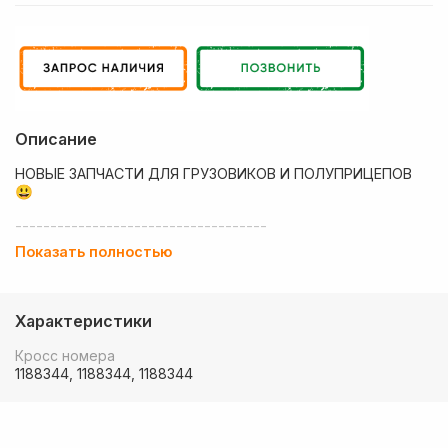
Описание
НОВЫЕ ЗАПЧАСТИ ДЛЯ ГРУЗОВИКОВ И ПОЛУПРИЦЕПОВ
😃
------------------------------------
Показать полностью
💶 Низкие цены
✔ Оплата нал/безнал с НДС
Характеристики
🚚 Работаем с регионами
Кросс номера
🏢 Собственный большой склад запчастей
1188344, 1188344, 1188344
💰 Оптовым покупателям - особые условия!
🚚 Доставка в любой регион РФ, Беларуси и стран СНГ