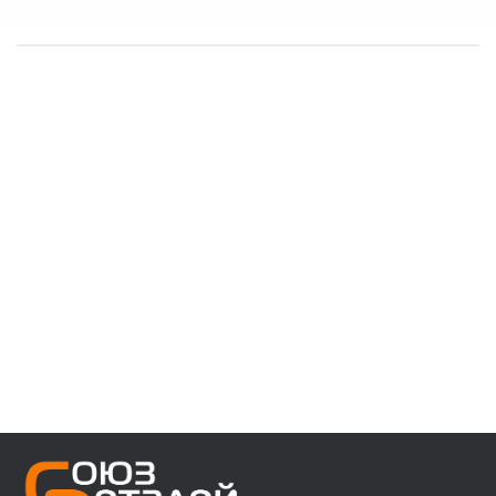
------------------------------------
👉 В наличии запчасти:
⚙️ VOLVO F/FH/FM/FL/FE/FMX
⚙️ MAN 3/4/5/6 ser
⚙️ MAN TGA/TGS/TGX/TGL/TGM/F2000/F90
⚙️ DAF 95/105XF 45/55LF 85CF 106XF
⚙️ RENAULT PREMIUM MAGNUM KERAX
⚙️ IVECO Trakker/Stralis/Eurostar/Eurotech
⚙️ Мерседес актрос аксор атего
⚙️ Для полуприцепов с осями SAF/ROR/BPW
------------------------------------
👉 Звоните, пишите, уточняйте
Кросс номера: