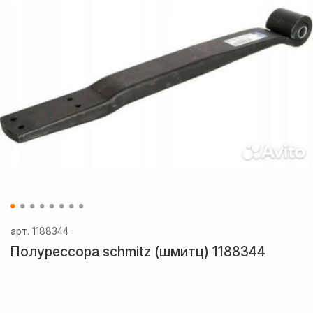
арт.
1188344
Полурессора schmitz (шмитц) 1188344