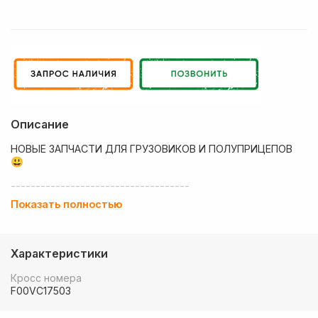
Описание
НОВЫЕ ЗАПЧАСТИ ДЛЯ ГРУЗОВИКОВ И ПОЛУПРИЦЕПОВ
😃
------------------------------------
Показать полностью
💶 Низкие цены
✔ Оплата нал/безнал с НДС
Характеристики
🚚 Работаем с регионами
Кросс номера
🏢 Собственный большой склад запчастей
F00VC17503
💰 Оптовым покупателям - особые условия!