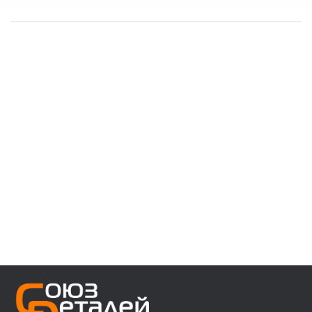
------------------------------------
👉 В наличии запчасти:
⚙️ VOLVO F/FH/FM/FL/FE/FMX
⚙️ MAN 3/4/5/6 ser
⚙️ MAN TGA/TGS/TGX/TGL/TGM/F2000/F90
⚙️ DAF 95/105XF 45/55LF 85CF 106XF
⚙️ RENAULT PREMIUM MAGNUM KERAX
⚙️ IVECO Trakker/Stralis/Eurostar/Eurotech
⚙️ Мерседес актрос аксор атего
⚙️ Для полуприцепов с осями SAF/ROR/BPW
------------------------------------
👉 Звоните, пишите, уточняйте