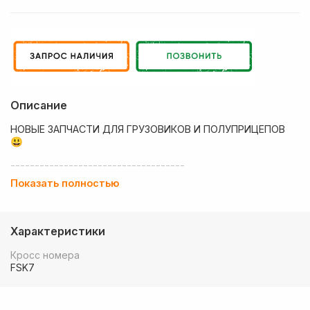
Описание
НОВЫЕ ЗАПЧАСТИ ДЛЯ ГРУЗОВИКОВ И ПОЛУПРИЦЕПОВ
😃
------------------------------------
Показать полностью
💶 Низкие цены
✔ Оплата нал/безнал с НДС
Характеристики
🚚 Работаем с регионами
Кросс номера
🏢 Собственный большой склад запчастей
FSK7
💰 Оптовым покупателям - особые условия!
🚚 Доставка в любой регион РФ, Беларуси и стран СНГ