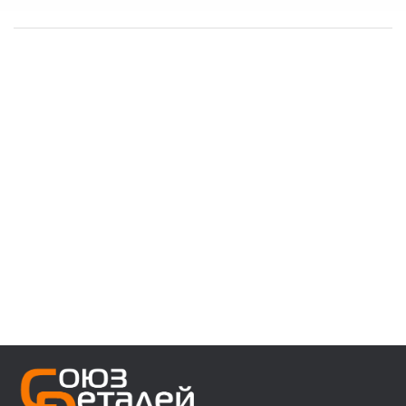
------------------------------------
👉 В наличии запчасти:
⚙️ VOLVO F/FH/FM/FL/FE/FMX
⚙️ MAN 3/4/5/6 ser
⚙️ MAN TGA/TGS/TGX/TGL/TGM/F2000/F90
⚙️ DAF 95/105XF 45/55LF 85CF 106XF
⚙️ RENAULT PREMIUM MAGNUM KERAX
⚙️ IVECO Trakker/Stralis/Eurostar/Eurotech
⚙️ Мерседес актрос аксор атего
⚙️ Для полуприцепов с осями SAF/ROR/BPW
------------------------------------
👉 Звоните, пишите, уточняйте