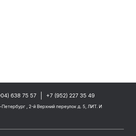
собые условия!
 РФ, Беларуси и стран СНГ
-------
GM/F2000/F90
CF 106XF
UM KERAX
904) 638 75 57
+7 (952) 227 35 49
star/Eurotech
тего
-Петербург , 2-й Верхний переулок д. 5, ЛИТ. И
ми SAF/ROR/BPW
-------