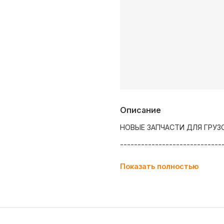
Описание
НОВЫЕ ЗАПЧАСТИ ДЛЯ ГРУЗ
-----------------------------
💶 Низкие цены
Показать полностью
✔ Оплата нал/безнал с НДС
🚚 Работаем с регионами
🏢 Собственный большой скл