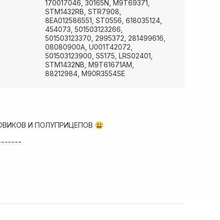
170017046, 30165N, M9T69371,
STM1432RB, STR7908,
8EA012586551, ST0556, 618035124,
454073, 501503123266,
501503123370, 2995372, 281499616,
08080900A, U001T42072,
501503123900, S5175, LRS02401,
STM1432NB, M9T61671AM,
88212984, M90R3554SE
ОВИКОВ И ПОЛУПРИЦЕПОВ 😃
-------
ад запчастей