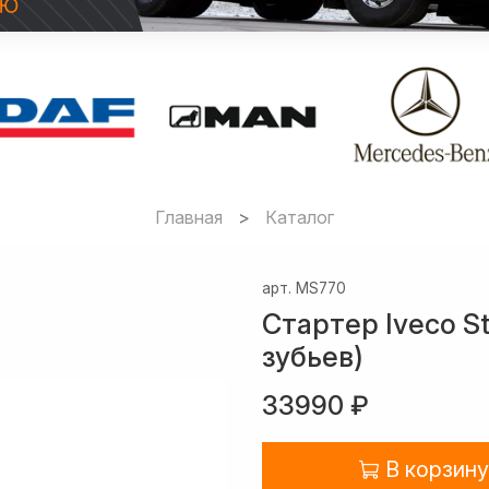
Главная
Каталог
арт.
MS770
Стартер Iveco Str
зубьев)
33990 ₽
В корзину