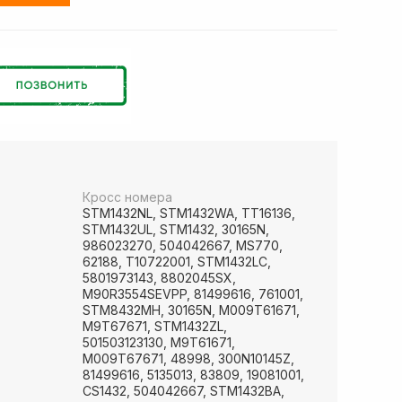
Кросс номера
STM1432NL, STM1432WA, TT16136,
STM1432UL, STM1432, 30165N,
986023270, 504042667, MS770,
62188, T10722001, STM1432LC,
5801973143, 8802045SX,
M90R3554SEVPP, 81499616, 761001,
STM8432MH, 30165N, M009T61671,
M9T67671, STM1432ZL,
501503123130, M9T61671,
M009T67671, 48998, 300N10145Z,
81499616, 5135013, 83809, 19081001,
CS1432, 504042667, STM1432BA,