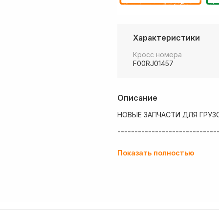
Характеристики
Кросс номера
F00RJ01457
Описание
НОВЫЕ ЗАПЧАСТИ ДЛЯ ГРУЗ
-----------------------------
💶 Низкие цены
Показать полностью
✔ Оплата нал/безнал с НДС
🚚 Работаем с регионами
🏢 Собственный большой скл
💰 Оптовым покупателям - о