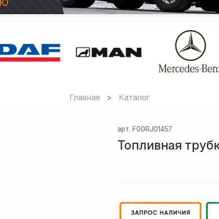
Главная
Каталог
арт.
F00RJ01457
Топливная труб