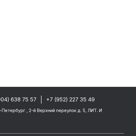
 РФ, Беларуси и стран СНГ
-------
GM/F2000/F90
CF 106XF
UM KERAX
star/Eurotech
904) 638 75 57
+7 (952) 227 35 49
тего
-Петербург , 2-й Верхний переулок д. 5, ЛИТ. И
ми SAF/ROR/BPW
-------
те