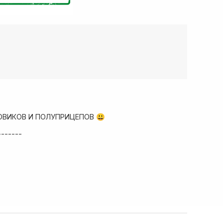
ОВИКОВ И ПОЛУПРИЦЕПОВ 😃
-------
ад запчастей
собые условия!