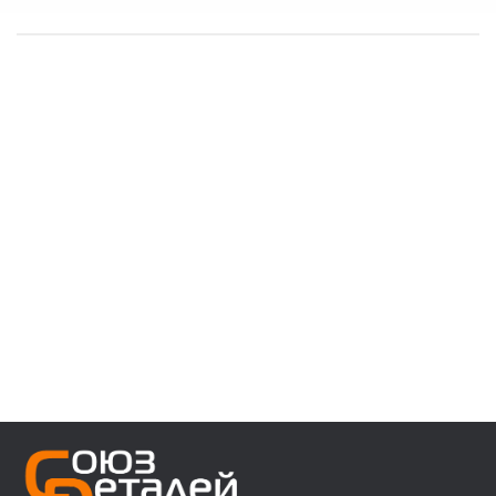
------------------------------------
👉 В наличии запчасти:
⚙️ VOLVO F/FH/FM/FL/FE/FMX
⚙️ MAN 3/4/5/6 ser
⚙️ MAN TGA/TGS/TGX/TGL/TGM/F2000/F90
⚙️ DAF 95/105XF 45/55LF 85CF 106XF
⚙️ RENAULT PREMIUM MAGNUM KERAX
⚙️ IVECO Trakker/Stralis/Eurostar/Eurotech
⚙️ Мерседес актрос аксор атего
⚙️ Для полуприцепов с осями SAF/ROR/BPW
------------------------------------
👉 Звоните, пишите, уточняйте