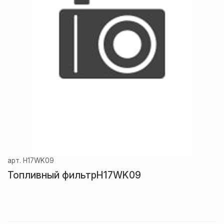
арт.
H17WK09
Топливный фильтрH17WK09