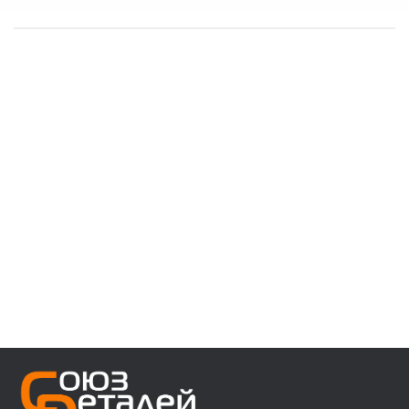
------------------------------------
👉 В наличии запчасти:
⚙️ VOLVO F/FH/FM/FL/FE/FMX
⚙️ MAN 3/4/5/6 ser
⚙️ MAN TGA/TGS/TGX/TGL/TGM/F2000/F90
⚙️ DAF 95/105XF 45/55LF 85CF 106XF
⚙️ RENAULT PREMIUM MAGNUM KERAX
⚙️ IVECO Trakker/Stralis/Eurostar/Eurotech
⚙️ Мерседес актрос аксор атего
⚙️ Для полуприцепов с осями SAF/ROR/BPW
------------------------------------
👉 Звоните, пишите, уточняйте