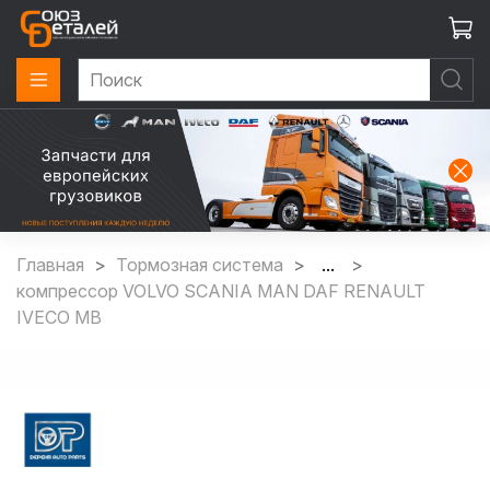
Главная
Тормозная система
...
компрессор VOLVO SCANIA MAN DAF RENAULT
IVECO MB