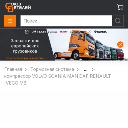
Главная
Тормозная система
...
компрессор VOLVO SCANIA MAN DAF RENAULT
IVECO MB