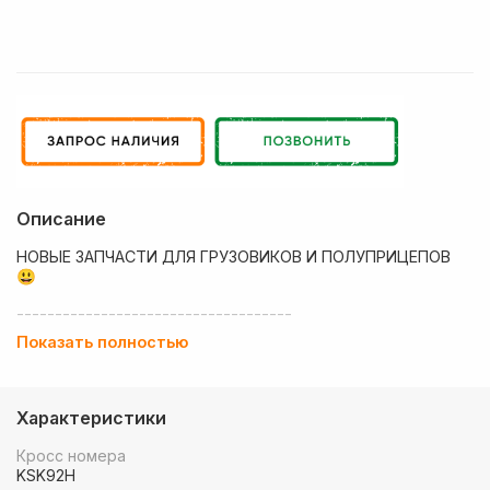
Описание
НОВЫЕ ЗАПЧАСТИ ДЛЯ ГРУЗОВИКОВ И ПОЛУПРИЦЕПОВ
😃
------------------------------------
Показать полностью
💶 Низкие цены
✔ Оплата нал/безнал с НДС
Характеристики
🚚 Работаем с регионами
Кросс номера
🏢 Собственный большой склад запчастей
KSK92H