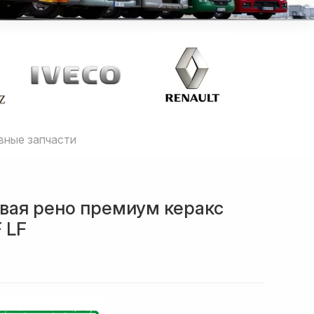
вные запчасти
авая рено премиум керакс
 LF