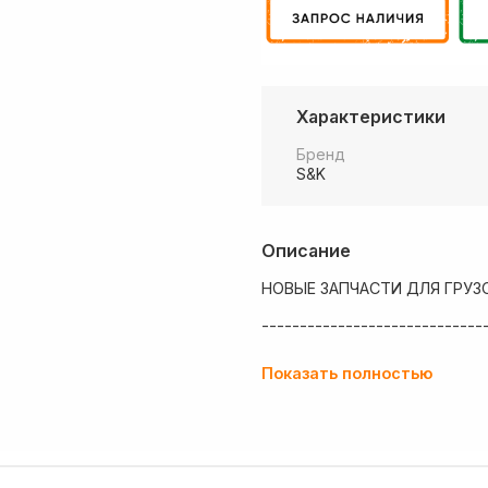
Характеристики
Бренд
S&K
Описание
НОВЫЕ ЗАПЧАСТИ ДЛЯ ГРУЗ
-----------------------------
💶 Низкие цены
Показать полностью
✔ Оплата нал/безнал с НДС
🚚 Работаем с регионами
🏢 Собственный большой скл