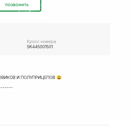
Кросс номера
SK445001501
ОВИКОВ И ПОЛУПРИЦЕПОВ 😃
-------
ад запчастей