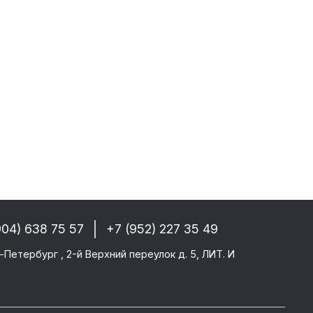
собые условия!
 РФ, Беларуси и стран СНГ
-------
GM/F2000/F90
CF 106XF
UM KERAX
904) 638 75 57
+7 (952) 227 35 49
star/Eurotech
тего
-Петербург , 2-й Верхний переулок д. 5, ЛИТ. И
ми SAF/ROR/BPW
-------