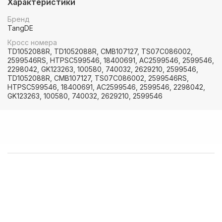
Характеристики
2599546, 2298042, GK123263, 100580, 740032, 2629210,
2599546
Бренд
TangDE
Кросс номера
TD1052088R, TD1052088R, CMB107127, TS07C086002,
2599546RS, HTPSC599546, 18400691, AC2599546, 2599546,
2298042, GK123263, 100580, 740032, 2629210, 2599546,
TD1052088R, CMB107127, TS07C086002, 2599546RS,
HTPSC599546, 18400691, AC2599546, 2599546, 2298042,
GK123263, 100580, 740032, 2629210, 2599546