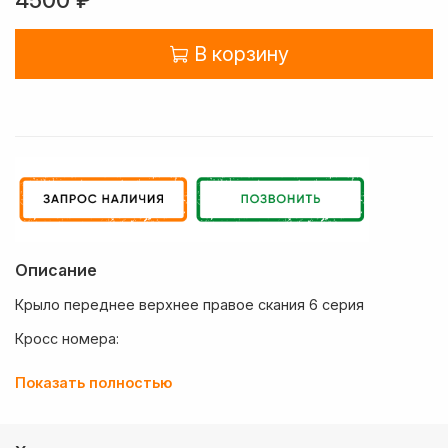
В корзину
Описание
Крыло переднее верхнее правое скания 6 серия
Кросс номера:
TD1052088R, TD1052088R, CMB107127, TS07C086002,
Показать полностью
2599546RS, HTPSC599546, 18400691, AC2599546,
2599546, 2298042, GK123263, 100580, 740032, 2629210,
2599546, TD1052088R, CMB107127, TS07C086002,
2599546RS, HTPSC599546, 18400691, AC2599546,