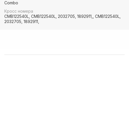
Combo
💰 Оптовым покупателям - особые условия!
Кросс номера
CMB122540L, CMB122540L, 2032705, 1892911,, CMB122540L,
🚚 Доставка в любой регион РФ, Беларуси и стран СНГ
2032705, 1892911,
------------------------------------
👉 В наличии запчасти:
⚙️ VOLVO F/FH/FM/FL/FE/FMX
⚙️ MAN 3/4/5/6 ser
⚙️ MAN TGA/TGS/TGX/TGL/TGM/F2000/F90
⚙️ DAF 95/105XF 45/55LF 85CF 106XF
⚙️ RENAULT PREMIUM MAGNUM KERAX
⚙️ IVECO Trakker/Stralis/Eurostar/Eurotech
⚙️ Мерседес актрос аксор атего
⚙️ Для полуприцепов с осями SAF/ROR/BPW
------------------------------------