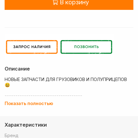
В корзину
Описание
НОВЫЕ ЗАПЧАСТИ ДЛЯ ГРУЗОВИКОВ И ПОЛУПРИЦЕПОВ
😃
------------------------------------
Показать полностью
💶 Низкие цены
✔ Оплата нал/безнал с НДС
Характеристики
🚚 Работаем с регионами
Бренд
🏢 Собственный большой склад запчастей