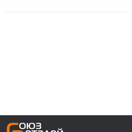
------------------------------------
👉 В наличии запчасти:
⚙️ VOLVO F/FH/FM/FL/FE/FMX
⚙️ MAN 3/4/5/6 ser
⚙️ MAN TGA/TGS/TGX/TGL/TGM/F2000/F90
⚙️ DAF 95/105XF 45/55LF 85CF 106XF
⚙️ RENAULT PREMIUM MAGNUM KERAX
⚙️ IVECO Trakker/Stralis/Eurostar/Eurotech
⚙️ Мерседес актрос аксор атего
⚙️ Для полуприцепов с осями SAF/ROR/BPW
------------------------------------
👉 Звоните, пишите, уточняйте
Кросс номера: