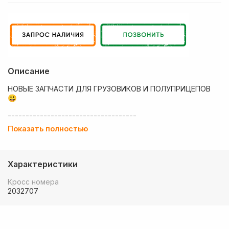
Описание
НОВЫЕ ЗАПЧАСТИ ДЛЯ ГРУЗОВИКОВ И ПОЛУПРИЦЕПОВ
😃
------------------------------------
Показать полностью
💶 Низкие цены
✔ Оплата нал/безнал с НДС
Характеристики
🚚 Работаем с регионами
Кросс номера
🏢 Собственный большой склад запчастей
2032707
💰 Оптовым покупателям - особые условия!
🚚 Доставка в любой регион РФ, Беларуси и стран СНГ