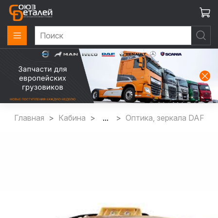
Главная
Кабина
...
Оптика, зеркала DAF