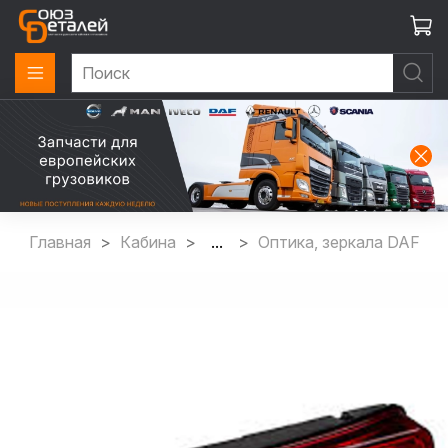
Главная
Кабина
...
Оптика, зеркала DAF