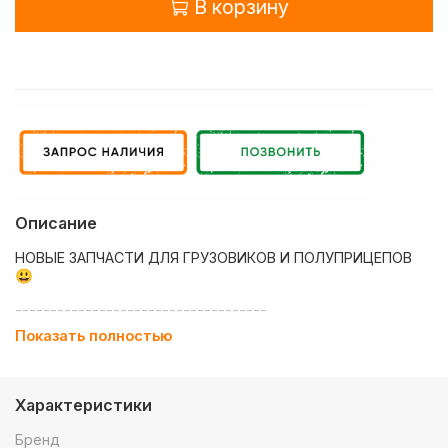
В корзину
Описание
НОВЫЕ ЗАПЧАСТИ ДЛЯ ГРУЗОВИКОВ И ПОЛУПРИЦЕПОВ
😃
------------------------------------
Показать полностью
💶 Низкие цены
✔ Оплата нал/безнал с НДС
Характеристики
🚚 Работаем с регионами
Бренд
🏢 Собственный большой склад запчастей