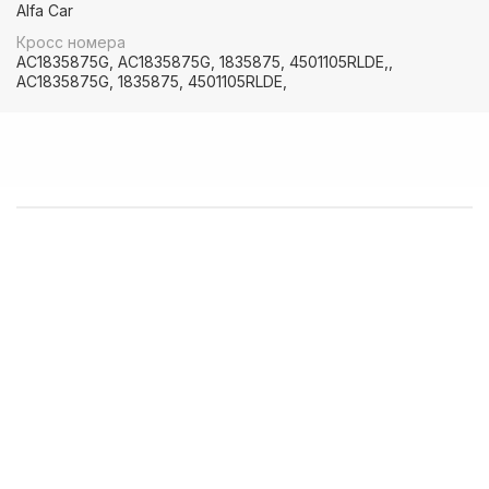
Alfa Car
💰 Оптовым покупателям - особые условия!
Кросс номера
AC1835875G, AC1835875G, 1835875, 4501105RLDE,,
🚚 Доставка в любой регион РФ, Беларуси и стран СНГ
AC1835875G, 1835875, 4501105RLDE,
------------------------------------
👉 В наличии запчасти:
⚙️ VOLVO F/FH/FM/FL/FE/FMX
⚙️ MAN 3/4/5/6 ser
⚙️ MAN TGA/TGS/TGX/TGL/TGM/F2000/F90
⚙️ DAF 95/105XF 45/55LF 85CF 106XF
⚙️ RENAULT PREMIUM MAGNUM KERAX
⚙️ IVECO Trakker/Stralis/Eurostar/Eurotech
⚙️ Мерседес актрос аксор атего
⚙️ Для полуприцепов с осями SAF/ROR/BPW
------------------------------------