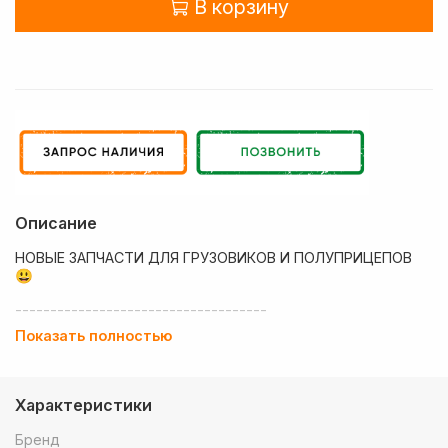
В корзину
Описание
НОВЫЕ ЗАПЧАСТИ ДЛЯ ГРУЗОВИКОВ И ПОЛУПРИЦЕПОВ
😃
------------------------------------
Показать полностью
💶 Низкие цены
✔ Оплата нал/безнал с НДС
Характеристики
🚚 Работаем с регионами
Бренд
🏢 Собственный большой склад запчастей