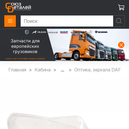
Главная
Кабина
...
Оптика, зеркала DAF