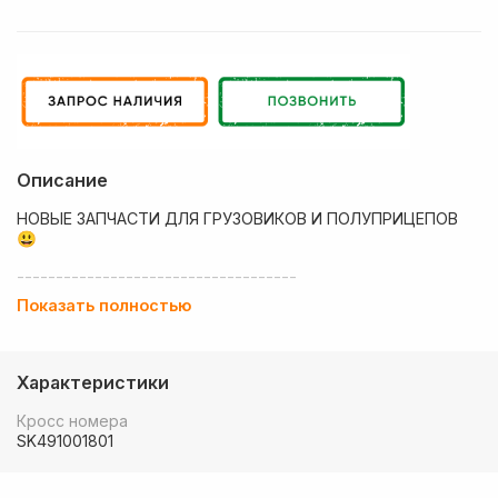
Описание
НОВЫЕ ЗАПЧАСТИ ДЛЯ ГРУЗОВИКОВ И ПОЛУПРИЦЕПОВ
😃
------------------------------------
Показать полностью
💶 Низкие цены
✔ Оплата нал/безнал с НДС
Характеристики
🚚 Работаем с регионами
Кросс номера
🏢 Собственный большой склад запчастей
SK491001801
💰 Оптовым покупателям - особые условия!