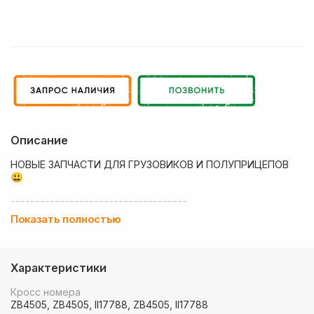
Описание
НОВЫЕ ЗАПЧАСТИ ДЛЯ ГРУЗОВИКОВ И ПОЛУПРИЦЕПОВ
😃
------------------------------------
Показать полностью
💶 Низкие цены
✔ Оплата нал/безнал с НДС
Характеристики
🚚 Работаем с регионами
Кросс номера
🏢 Собственный большой склад запчастей
ZB4505, ZB4505, II17788, ZB4505, II17788