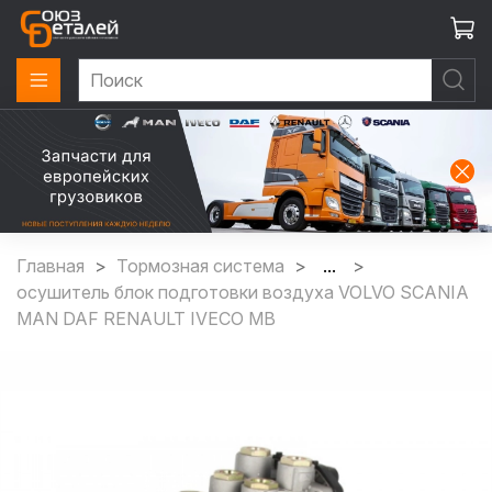
Главная
Тормозная система
...
осушитель блок подготовки воздуха VOLVO SCANIA
MAN DAF RENAULT IVECO MB