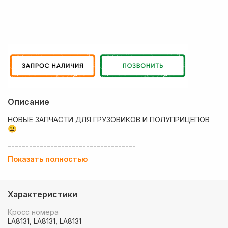
Описание
НОВЫЕ ЗАПЧАСТИ ДЛЯ ГРУЗОВИКОВ И ПОЛУПРИЦЕПОВ
😃
------------------------------------
Показать полностью
💶 Низкие цены
✔ Оплата нал/безнал с НДС
Характеристики
🚚 Работаем с регионами
Кросс номера
🏢 Собственный большой склад запчастей
LA8131, LA8131, LA8131