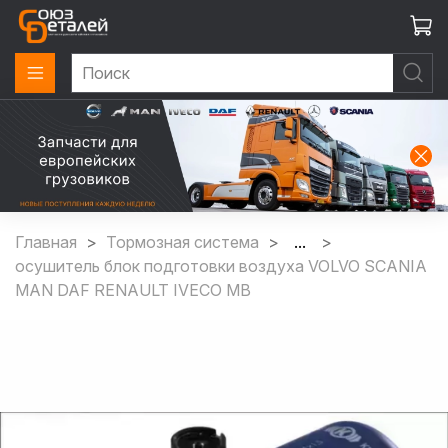
Главная
Тормозная система
...
осушитель блок подготовки воздуха VOLVO SCANIA
MAN DAF RENAULT IVECO MB